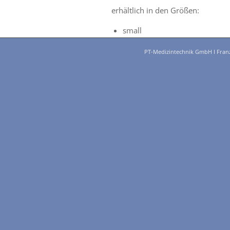
erhältlich in den Größen:
small
medium
PT-Medizintechnik GmbH I Franz-F
large
X-large