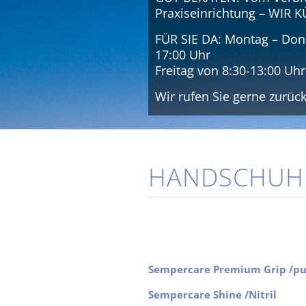
Praxiseinrichtung – WI
FÜR SIE DA: Montag – Donn
17:00 Uhr
Freitag von 8:30-13:00 Uhr
Wir rufen Sie gerne zurüc
HANDSCHUH
Sempercare Premium Grip /pu
Sempercare Shine /Nitril