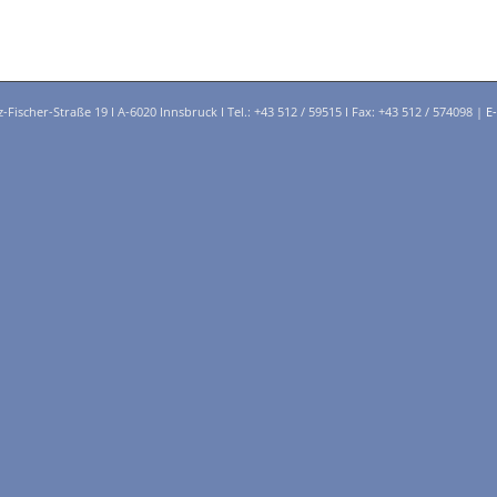
ischer-Straße 19 I A-6020 Innsbruck I Tel.: +43 512 / 59515 I Fax: +43 512 / 574098 |
E