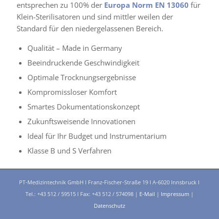
entsprechen zu 100% der
Europa Norm EN 13060
für
Klein-Sterilisatoren und sind mittler weilen der
Standard für den niedergelassenen Bereich.
Qualität – Made in Germany
Beeindruckende Geschwindigkeit
Optimale Trocknungsergebnisse
Kompromissloser Komfort
Smartes Dokumentationskonzept
Zukunftsweisende Innovationen
Ideal für Ihr Budget und Instrumentarium
Klasse B und S Verfahren
Alle Infos bzgl. Normen und Verordnungen
PT-Medizintechnik GmbH I Franz-Fischer-Straße 19 I A-6020 Innsbruck I
unter:
www.melag.com
Tel.: +43 512 / 59515 I Fax: +43 512 / 574098 |
E-Mail
|
Impressum
|
Datenschutz