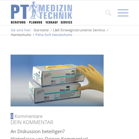
Sie sind hier:
Startseite
/
L&R Einweginstrumente Sentina
/
Handschuhe
/
Peha-Soft Handschuhe
0
Kommentare
DEIN KOMMENTAR
An Diskussion beteiligen?
Hinterlasse uns Deinen Kommentar!