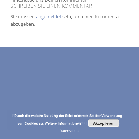
SCHREIBEN SIE EINEN KOMMENTAR
Sie müssen
angemeldet
sein, um einen Kommentar
abzugeben.
PT-Medizintechnik GmbH I Franz-Fischer-Straße 19 I A-6020 Innsbruck I
Durch die weitere Nutzung der Seite stimmen Sie der Verwendung
Akzeptieren
Tel.: +43 512 / 59515 I Fax: +43 512 / 574098 |
E-Mail
|
Impressum
|
von Cookies zu.
Weitere Informationen
Datenschutz