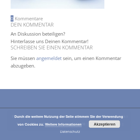
0
Kommentare
DEIN KOMMENTAR
An Diskussion beteiligen?
Hinterlasse uns Deinen Kommentar!
SCHREIBEN SIE EINEN KOMMENTAR
Sie müssen
angemeldet
sein, um einen Kommentar
abzugeben.
PT-Medizintechnik GmbH I Franz-Fischer-Straße 19 I A-6020 Innsbruck I
Durch die weitere Nutzung der Seite stimmen Sie der Verwendung
Akzeptieren
Tel.: +43 512 / 59515 I Fax: +43 512 / 574098 |
E-Mail
|
Impressum
|
von Cookies zu.
Weitere Informationen
Datenschutz