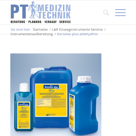
Sie sind hier:
Startseite
/
L&R Einweginstrumente Sentina
/
Instrumentenaufbereitung
/
Korsolex plus aldehydfrei