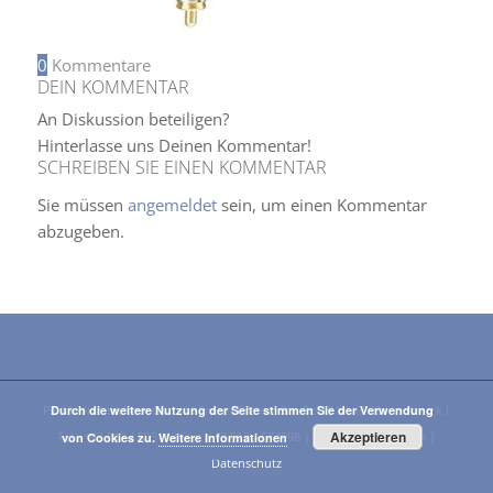
0
Kommentare
DEIN KOMMENTAR
An Diskussion beteiligen?
Hinterlasse uns Deinen Kommentar!
SCHREIBEN SIE EINEN KOMMENTAR
Sie müssen
angemeldet
sein, um einen Kommentar
abzugeben.
PT-Medizintechnik GmbH I Franz-Fischer-Straße 19 I A-6020 Innsbruck I
Durch die weitere Nutzung der Seite stimmen Sie der Verwendung
Akzeptieren
Tel.: +43 512 / 59515 I Fax: +43 512 / 574098 |
E-Mail
|
Impressum
|
von Cookies zu.
Weitere Informationen
Datenschutz