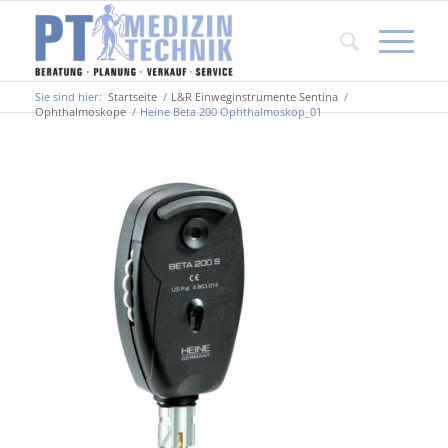
Sie sind hier:
Startseite
/
L&R Einweginstrumente Sentina
/
Ophthalmoskope
/
Heine Beta 200 Ophthalmoskop_01