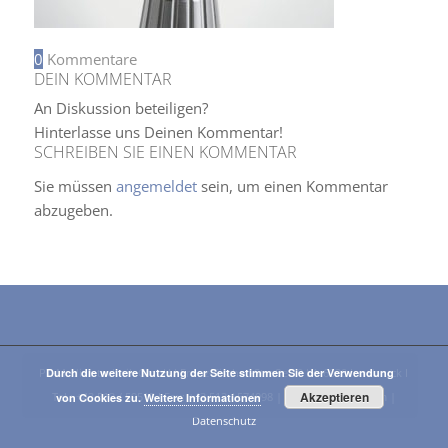
0
Kommentare
DEIN KOMMENTAR
An Diskussion beteiligen?
Hinterlasse uns Deinen Kommentar!
SCHREIBEN SIE EINEN KOMMENTAR
Sie müssen
angemeldet
sein, um einen Kommentar
abzugeben.
PT-Medizintechnik GmbH I Franz-Fischer-Straße 19 I A-6020 Innsbruck I
Durch die weitere Nutzung der Seite stimmen Sie der Verwendung
Akzeptieren
Tel.: +43 512 / 59515 I Fax: +43 512 / 574098 |
E-Mail
|
Impressum
|
von Cookies zu.
Weitere Informationen
Datenschutz