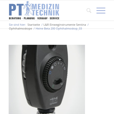
Sie sind hier:
Startseite
/
L&R Einweginstrumente Sentina
/
Ophthalmoskope
/
Heine Beta 200 Ophthalmoskop_03