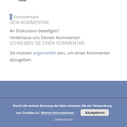
0
Kommentare
DEIN KOMMENTAR
An Diskussion beteiligen?
Hinterlasse uns Deinen Kommentar!
SCHREIBEN SIE EINEN KOMMENTAR
Sie müssen
angemeldet
sein, um einen Kommentar
abzugeben.
PT-Medizintechnik GmbH I Franz-Fischer-Straße 19 I A-6020 Innsbruck I
Durch die weitere Nutzung der Seite stimmen Sie der Verwendung
Akzeptieren
Tel.: +43 512 / 59515 I Fax: +43 512 / 574098 |
E-Mail
|
Impressum
|
von Cookies zu.
Weitere Informationen
Datenschutz