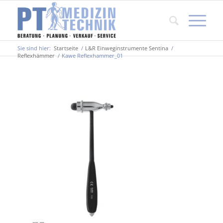
Sie sind hier:
Startseite
/
L&R Einweginstrumente Sentina
/
Reflexhämmer
/
Kawe Reflexhammer_01