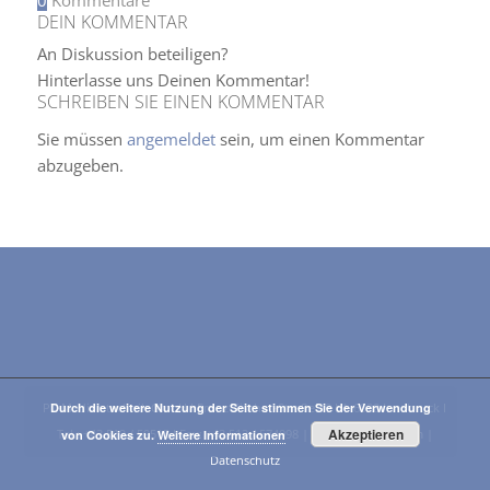
DEIN KOMMENTAR
An Diskussion beteiligen?
Hinterlasse uns Deinen Kommentar!
SCHREIBEN SIE EINEN KOMMENTAR
Sie müssen
angemeldet
sein, um einen Kommentar
abzugeben.
PT-Medizintechnik GmbH I Franz-Fischer-Straße 19 I A-6020 Innsbruck I
Durch die weitere Nutzung der Seite stimmen Sie der Verwendung
Akzeptieren
Tel.: +43 512 / 59515 I Fax: +43 512 / 574098 |
E-Mail
|
Impressum
|
von Cookies zu.
Weitere Informationen
Datenschutz